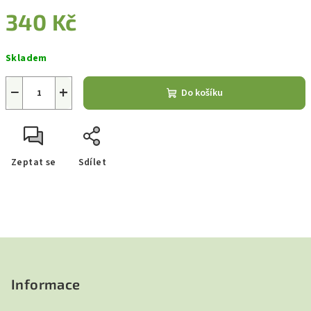
340 Kč
Měrná
Skladem
cena:
−
+
Do košíku
Zeptat se
Sdílet
Z
á
p
Informace
a