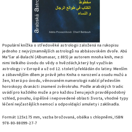
Populární knížka o středověké astrologii založená na rukopisu
jednoho z nejvýznamnějších astrologů na abbásovském dvoře. Abú
c
Ma
šar al-Balachí (Albumasar, z.885) je autorem mnoha knih, mezi
nimi Velkého úvodu do vědy o hvězdách,který byl využíván
astrology i v Evropě a už od 12. století překládán do latiny. Menším
a zábavnějším dílem je právě jeho Kniha o narození a osudu mužú a
žen, která po úvodu, věnovaném numerologii nabízí především
horoskopy dvanácti znamení zvěrokruhu. Podle arabských tradic
uvádí pro každého muže a pro každou ženu jejich pravděpodobný
vzhled, povahu, úspěšné i nepovedené oblasti života, vhodné typy
léčení nejčastějších nemocí a odpovídající amulety i zaklínadla.
Formát 125x175 mm, vazba brožovaná, obálka s chlopněmi, ISBN
978-80-88099-27-7