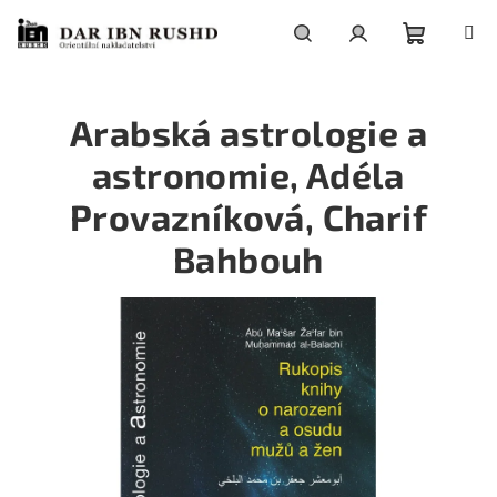
Přejít
na
obsah
Nákupní
Hledat
Přihlášení
Arabská astrologie a
košík
astronomie, Adéla
Provazníková, Charif
Bahbouh