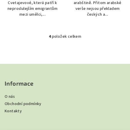
Cvetajevové, která patří k
arabštině. Přitom arabské
neproslulejším emigrantům
verše nejsou překladem
mezi umělci,...
českých a...
4
položek celkem
O
v
l
á
d
Z
a
á
c
p
Informace
í
a
p
O nás
t
r
Obchodní podmínky
v
í
Kontakty
k
y
v