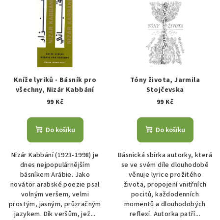
ý
d
p
u
i
k
s
t
p
ů
r
Kníže lyriků - Básník pro
Tóny života, Jarmila
o
všechny, Nizár Kabbání
Stojčevska
99 Kč
99 Kč
d
u
k
Do košíku
Do košíku
t
Nizár Kabbání (1923-1998) je
Básnická sbírka autorky, která
ů
dnes nejpopulárnějším
se ve svém díle dlouhodobě
básníkem Arábie. Jako
věnuje lyrice prožitého
novátor arabské poezie psal
života, propojení vnitřních
volným veršem, velmi
pocitů, každodenních
prostým, jasným, průzračným
momentů a dlouhodobých
jazykem. Dík veršům, jež...
reflexí. Autorka patří...