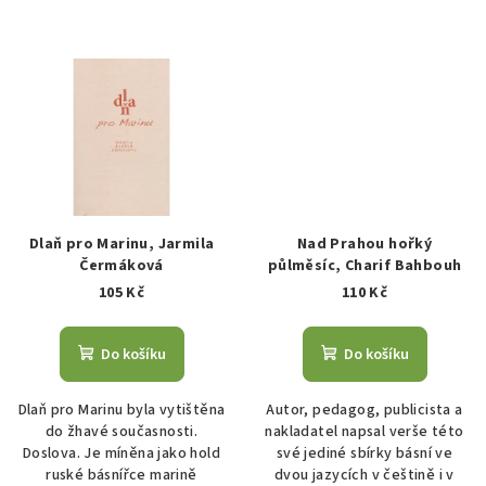
Dlaň pro Marinu, Jarmila
Nad Prahou hořký
Čermáková
půlměsíc, Charif Bahbouh
105 Kč
110 Kč
Do košíku
Do košíku
Dlaň pro Marinu byla vytištěna
Autor, pedagog, publicista a
do žhavé současnosti.
nakladatel napsal verše této
Doslova. Je míněna jako hold
své jediné sbírky básní ve
ruské básnířce marině
dvou jazycích v češtině i v