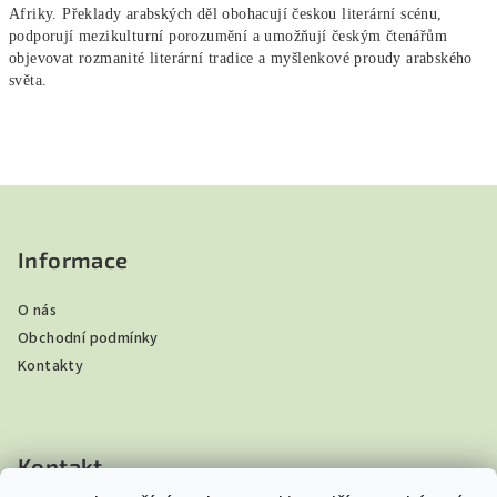
Afriky. Překlady arabských děl obohacují českou literární scénu,
podporují mezikulturní porozumění a umožňují českým čtenářům
objevovat rozmanité literární tradice a myšlenkové proudy arabského
světa.
Z
á
p
Informace
a
O nás
t
Obchodní podmínky
í
Kontakty
Kontakt