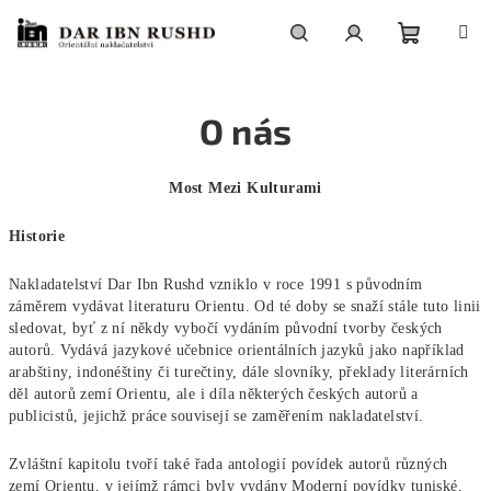
Přejít
na
obsah
Nákupní
Hledat
Přihlášení
O nás
košík
Most Mezi Kulturami
Historie
Nakladatelství Dar Ibn Rushd vzniklo v roce 1991 s původním
záměrem vydávat literaturu Orientu. Od té doby se snaží stále tuto linii
sledovat, byť z ní někdy vybočí vydáním původní tvorby českých
autorů. Vydává jazykové učebnice orientálních jazyků jako například
arabštiny, indonéštiny či turečtiny, dále slovníky, překlady literárních
děl autorů zemí Orientu, ale i díla některých českých autorů a
publicistů, jejichž práce souvisejí se zaměřením nakladatelství.
Zvláštní kapitolu tvoří také řada antologií povídek autorů různých
zemí Orientu, v jejímž rámci byly vydány Moderní povídky tuniské,