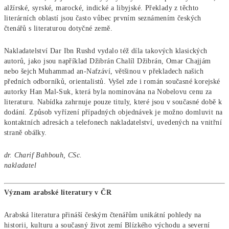
alžírské, syrské, marocké, indické a libyjské. Překlady z těchto
literárních oblastí jsou často vůbec prvním seznámením českých
čtenářů s literaturou dotyčné země.
Nakladatelství Dar Ibn Rushd vydalo též díla takových klasických
autorů, jako jsou například Džibrán Chalíl Džibrán, Omar Chajjám
nebo šejch Muhammad an-Nafzáví, většinou v překladech našich
předních odborníků, orientalistů. Vyšel zde i román současné korejské
autorky Han Mal-Suk, která byla nominována na Nobelovu cenu za
literaturu. Nabídka zahrnuje pouze tituly, které jsou v současné době k
dodání. Způsob vyřízení případných objednávek je možno domluvit na
kontaktních adresách a telefonech nakladatelství, uvedených na vnitřní
straně obálky.
dr. Charif Bahbouh, CSc.
nakladatel
Význam arabské literatury v ČR
Arabská literatura přináší českým čtenářům unikátní pohledy na
historii, kulturu a současný život zemí Blízkého východu a severní