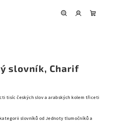
Hledat
Přihlášení
Nákupní
košík
 slovník, Charif
i tisíc českých slov a arabských kolem třiceti
.
 kategorii slovníků od Jednoty tlumočníků a