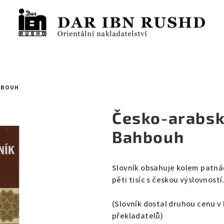
AHBOUH
Česko-arabský
Bahbouh
Slovník obsahuje kolem patnáct
pěti tisíc s českou výslovností
(Slovník dostal druhou cenu v
překladatelů)