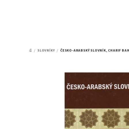
Přejít
na
obsah
/
SLOVNÍKY
/
ČESKO-ARABSKÝ SLOVNÍK, CHARIF B
DOMŮ