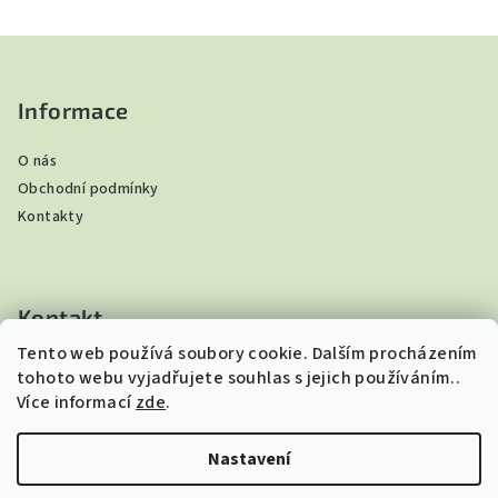
Z
á
p
Informace
a
O nás
t
Obchodní podmínky
í
Kontakty
Kontakt
Tento web používá soubory cookie. Dalším procházením
ibndar
@
seznam.cz
tohoto webu vyjadřujete souhlas s jejich používáním..
+420 605 264 534
Více informací
zde
.
Nastavení