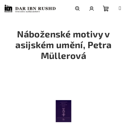
Přejít
na
obsah
Nákupní
Hledat
Přihlášení
Náboženské motivy v
košík
asijském umění, Petra
Müllerová