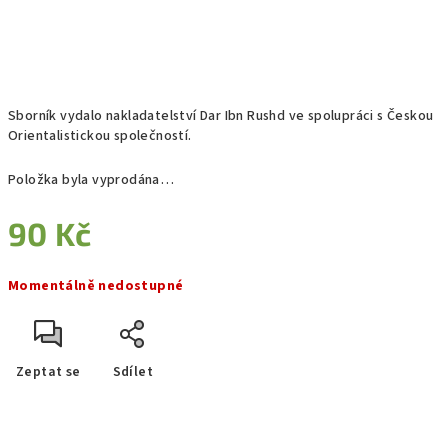
Sborník vydalo nakladatelství Dar Ibn Rushd ve spolupráci s Českou
Orientalistickou společností.
Položka byla vyprodána…
90 Kč
Měrná
Momentálně nedostupné
cena:
Zeptat se
Sdílet