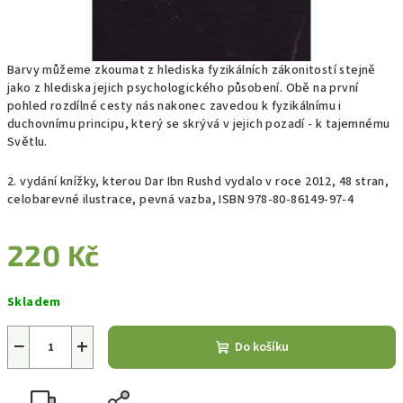
Barvy můžeme zkoumat z hlediska fyzikálních zákonitostí stejně
jako z hlediska jejich psychologického působení. Obě na první
pohled rozdílné cesty nás nakonec zavedou k fyzikálnímu i
duchovnímu principu, který se skrývá v jejich pozadí - k tajemnému
Světlu.
2. vydání knížky, kterou Dar Ibn Rushd vydalo v roce 2012, 48 stran,
celobarevné ilustrace, pevná vazba, ISBN 978-80-86149-97-4
220 Kč
Měrná
Skladem
cena:
−
+
Do košíku