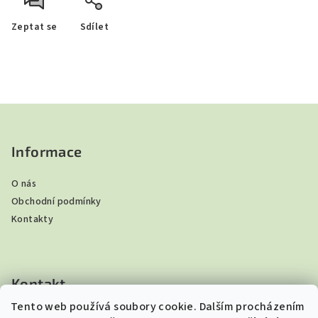
Zeptat se
Sdílet
Z
á
p
Informace
a
O nás
t
Obchodní podmínky
í
Kontakty
Kontakt
Tento web používá soubory cookie. Dalším procházením
ibndar
@
seznam.cz