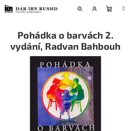
Přejít
na
obsah
Nákupní
Hledat
Přihlášení
Pohádka o barvách 2.
košík
vydání, Radvan Bahbouh