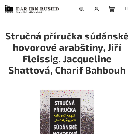
Přejít
na
obsah
Nákupní
Hledat
Přihlášení
Stručná příručka súdánské
košík
hovorové arabštiny, Jiří
Fleissig, Jacqueline
Shattová, Charif Bahbouh