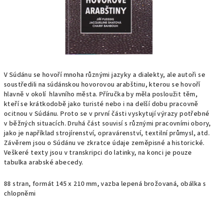
V Súdánu se hovoří mnoha různými jazyky a dialekty, ale autoři se
soustředili na súdánskou hovorovou arabštinu, kterou se hovoří
hlavně v okolí
hlavního města. Příručka by měla posloužit těm,
kteří se krátkodobě jako turisté nebo i na delší dobu pracovně
ocitnou v Súdánu. Proto se v první části vyskytují výrazy potřebné
v běžných situacích. Druhá část souvisí s různými pracovními obory,
jako je například strojírenství, opravárenství, textilní průmysl, atd.
Závěrem jsou o Súdánu ve zkratce údaje zeměpisné a historické.
Veškeré texty jsou v transkripci do latinky, na konci je pouze
tabulka arabské abecedy.
88 stran, formát 145 x 210 mm, vazba lepená brožovaná, obálka s
chlopněmi