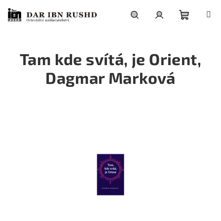
Přejít
na
obsah
Nákupní
Hledat
Přihlášení
Tam kde svítá, je Orient,
košík
Dagmar Marková