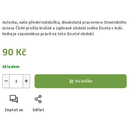
Autorka, naše přední indoložka, dlouholetá pracovnice Orientálního
ústavu ČSAV prožila krušné a zajímavé období svého života v Indii.
Kniha je vzpomínkou právě na toto životní období.
90 Kč
Měrná
Skladem
cena:
−
+
Do košíku
Zeptat se
Sdílet