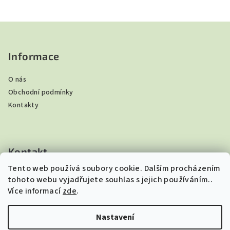
Z
á
p
Informace
a
O nás
t
Obchodní podmínky
í
Kontakty
Kontakt
Tento web používá soubory cookie. Dalším procházením
ibndar
@
seznam.cz
tohoto webu vyjadřujete souhlas s jejich používáním..
+420 605 264 534
Více informací
zde
.
Nastavení