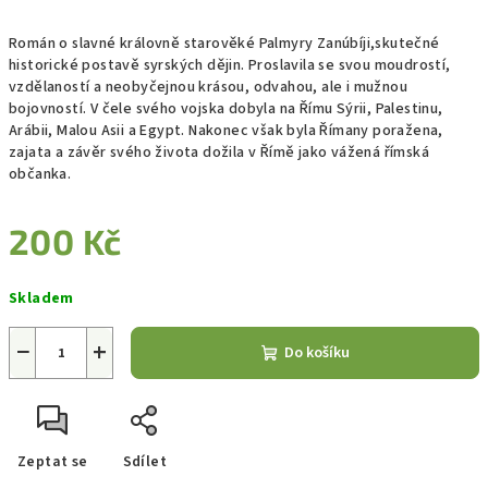
Román o slavné královně starověké Palmyry Zanúbíji,skutečné
historické postavě syrských dějin. Proslavila se svou moudrostí,
vzdělaností a neobyčejnou krásou, odvahou, ale i mužnou
bojovností. V čele svého vojska dobyla na Římu Sýrii, Palestinu,
Arábii, Malou Asii a Egypt. Nakonec však byla Římany poražena,
zajata a závěr svého života dožila v Římě jako vážená římská
občanka.
200 Kč
Měrná
Skladem
cena:
−
+
Do košíku
Zeptat se
Sdílet