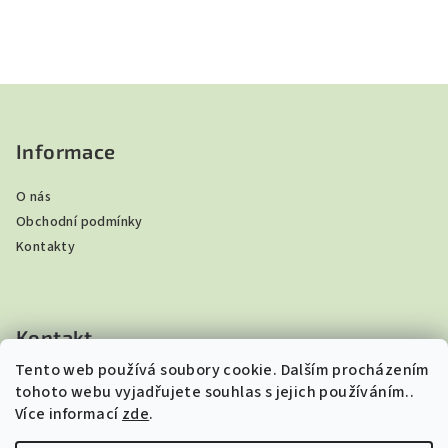
Z
á
p
Informace
a
O nás
t
Obchodní podmínky
í
Kontakty
Kontakt
Tento web používá soubory cookie. Dalším procházením
ibndar
@
seznam.cz
tohoto webu vyjadřujete souhlas s jejich používáním..
+420 605 264 534
Více informací
zde
.